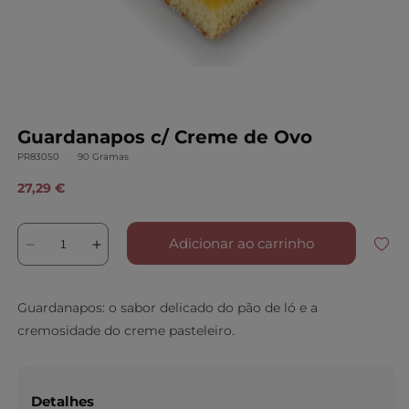
Abrir conteúdo multimédia 1 em modal
Guardanapos c/ Creme de Ovo
SKU:
PR83050
90 Gramas
Preço normal
27,29 €
Adicionar ao carrinho
Diminuir a quantidade de Guardanapos c/ Creme de Ovo
Aumentar a quantidade de Guardanapos c/ Creme de Ovo
Guardanapos: o sabor delicado do pão de ló e a
cremosidade do creme pasteleiro.
Detalhes