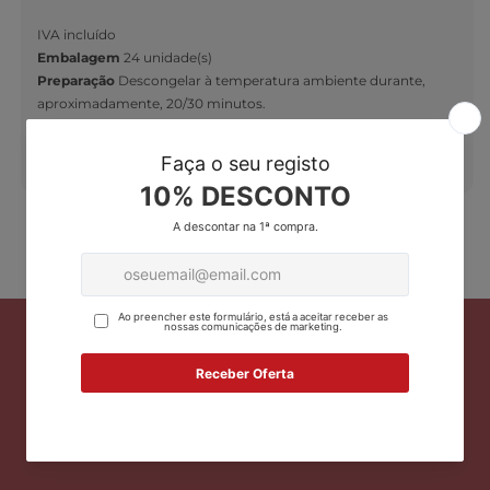
IVA incluído
Embalagem
24 unidade(s)
Preparação
Descongelar à temperatura ambiente durante,
aproximadamente, 20/30 minutos.
Ingredientes
Confecionado com massa de pão de ló, recheado
com creme pasteleiro e decorado com açúcar granulado.
Facebook
Instagram
Translation missing: pt-PT.ge