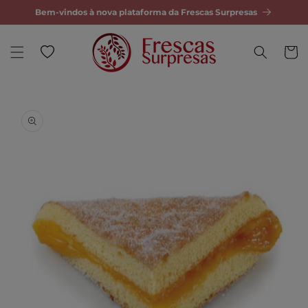
Bem-vindos à nova plataforma da Frescas Surpresas
tar para o conteúdo
Wishlist
Carrinh
ra a informação do produto