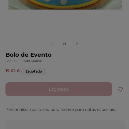
Abrir conteúdo multimédia 1 em modal
A
de
1
/
3
Bolo de Evento
SKU:
1700141
2500 Gramas
Preço normal
19,62 €
Esgotado
Esgotado
Personalizamos o seu bolo festivo para datas especiais.