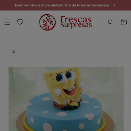
Bem-vindos à nova plataforma da Frescas Surpresas
tar para o conteúdo
Wishlist
Carrinh
ra a informação do produto