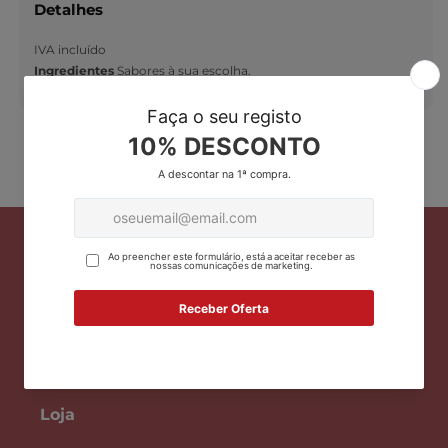
Detalhes
IVA incluído
Ingredientes
Sabores à sua escolha.
Facebook
Instagram
Translation missing: pt-PT.ge
Loja